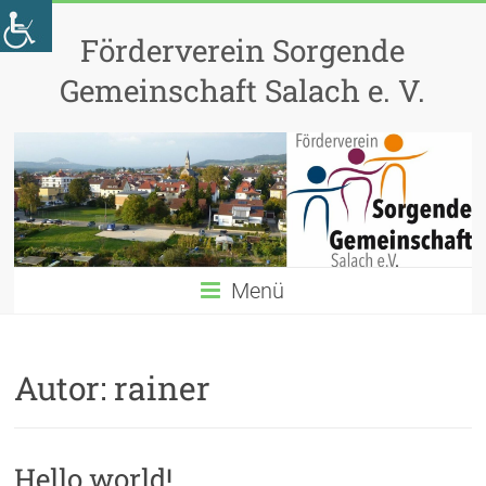
Skip
to
Förderverein Sorgende
content
Gemeinschaft Salach e. V.
Menü
Autor:
rainer
Hello world!